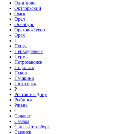
Одинцово
Октябрьский
Омск
Орел
Оренбург
Орехово-Зуево
Орск
П
Пенза
Первоуральск
Пермь
Петрозаводск
Подольск
Псков
Пушкино
Пятигорск
Р
Ростов-на-Дону
Рыбинск
Рязань
С
Салават
Самара
Санкт-Петербург
Саранск