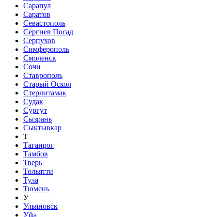
Сарапул
Саратов
Севастополь
Сергиев Посад
Серпухов
Симферополь
Смоленск
Сочи
Ставрополь
Старый Оскол
Стерлитамак
Судак
Сургут
Сызрань
Сыктывкар
Т
Таганрог
Тамбов
Тверь
Тольятти
Тула
Тюмень
У
Ульяновск
Уфа