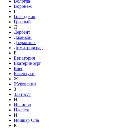
Вологда
Воронеж
Г
Геленджик
Грозный
Д
Дербент
Джанкой
Дзержинск
Димитровград
Е
Евпатория
Екатеринбург
Елец
Ессентуки
Ж
Жуковский
З
Златоуст
И
Иваново
Ижевск
Й
Йошкар-Ола
К