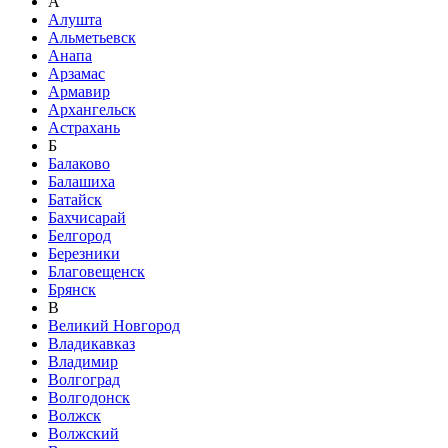
А
Алушта
Альметьевск
Анапа
Арзамас
Армавир
Архангельск
Астрахань
Б
Балаково
Балашиха
Батайск
Бахчисарай
Белгород
Березники
Благовещенск
Брянск
В
Великий Новгород
Владикавказ
Владимир
Волгоград
Волгодонск
Волжск
Волжский