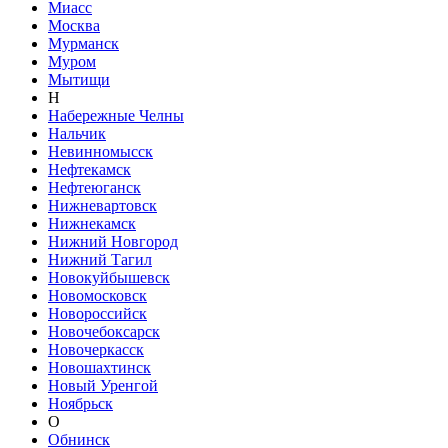
Миасс
Москва
Мурманск
Муром
Мытищи
Н
Набережные Челны
Нальчик
Невинномысск
Нефтекамск
Нефтеюганск
Нижневартовск
Нижнекамск
Нижний Новгород
Нижний Тагил
Новокуйбышевск
Новомосковск
Новороссийск
Новочебоксарск
Новочеркасск
Новошахтинск
Новый Уренгой
Ноябрьск
О
Обнинск