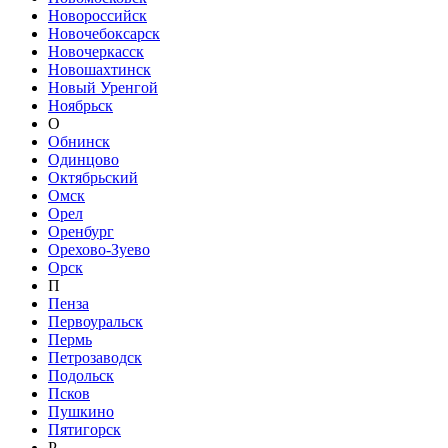
Новороссийск
Новочебоксарск
Новочеркасск
Новошахтинск
Новый Уренгой
Ноябрьск
О
Обнинск
Одинцово
Октябрьский
Омск
Орел
Оренбург
Орехово-Зуево
Орск
П
Пенза
Первоуральск
Пермь
Петрозаводск
Подольск
Псков
Пушкино
Пятигорск
Р