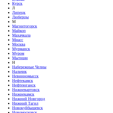
Курск
Л
Липецк
Люберцы
М
Магнитогорск
Майкоп
Махачкала
Миасс
Москва
Мурманск
Муром
Мытищи
Н
Набережные Челны
Нальчик
Невинномысск
Нефтекамск
Нефтеюганск
Нижневартовск
Нижнекамск
Нижний Новгород
Нижний Тагил
Новокуйбышевск
Новомосковск