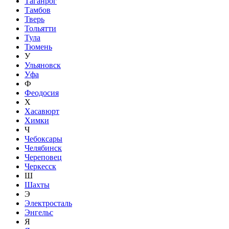
Таганрог
Тамбов
Тверь
Тольятти
Тула
Тюмень
У
Ульяновск
Уфа
Ф
Феодосия
Х
Хасавюрт
Химки
Ч
Чебоксары
Челябинск
Череповец
Черкесск
Ш
Шахты
Э
Электросталь
Энгельс
Я