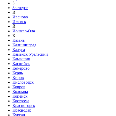
З
Златоуст
И
Иваново
Ижевск
Й
Йошкар-Ола
К
Казань
Калининград
Калуга
Каменск-Уральский
Камышин
Каспийск
Кемерово
Керчь
Киров
Кисловодск
Ковров
Коломна
Копейск
Кострома
Красногорск
Краснодар
Курган