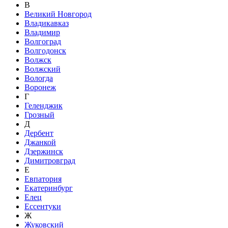
В
Великий Новгород
Владикавказ
Владимир
Волгоград
Волгодонск
Волжск
Волжский
Вологда
Воронеж
Г
Геленджик
Грозный
Д
Дербент
Джанкой
Дзержинск
Димитровград
Е
Евпатория
Екатеринбург
Елец
Ессентуки
Ж
Жуковский