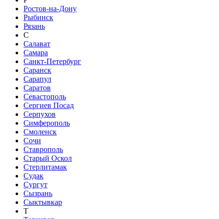
Ростов-на-Дону
Рыбинск
Рязань
С
Салават
Самара
Санкт-Петербург
Саранск
Сарапул
Саратов
Севастополь
Сергиев Посад
Серпухов
Симферополь
Смоленск
Сочи
Ставрополь
Старый Оскол
Стерлитамак
Судак
Сургут
Сызрань
Сыктывкар
Т