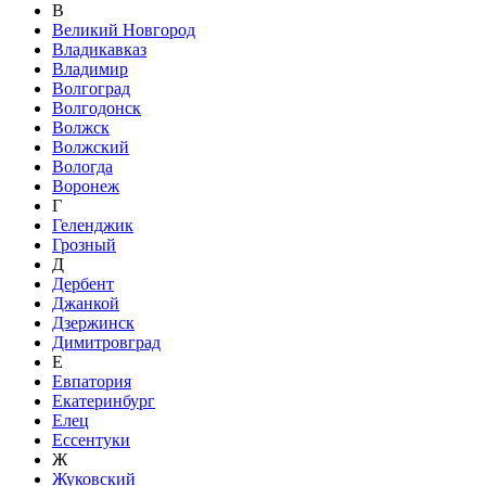
В
Великий Новгород
Владикавказ
Владимир
Волгоград
Волгодонск
Волжск
Волжский
Вологда
Воронеж
Г
Геленджик
Грозный
Д
Дербент
Джанкой
Дзержинск
Димитровград
Е
Евпатория
Екатеринбург
Елец
Ессентуки
Ж
Жуковский