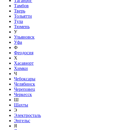
Таганрог
Тамбов
Тверь
Тольятти
Тула
Тюмень
У
Ульяновск
Уфа
Ф
Феодосия
Х
Хасавюрт
Химки
Ч
Чебоксары
Челябинск
Череповец
Черкесск
Ш
Шахты
Э
Электросталь
Энгельс
Я