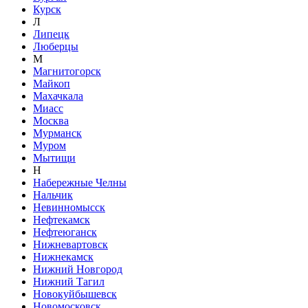
Курск
Л
Липецк
Люберцы
М
Магнитогорск
Майкоп
Махачкала
Миасс
Москва
Мурманск
Муром
Мытищи
Н
Набережные Челны
Нальчик
Невинномысск
Нефтекамск
Нефтеюганск
Нижневартовск
Нижнекамск
Нижний Новгород
Нижний Тагил
Новокуйбышевск
Новомосковск