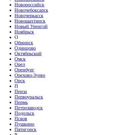
Новороссийск
Новочебоксарск
Новочеркасск
Новошахтинск
Новый Уренгой
Ноябрьск
О
Обнинск
Одинцово
Октябрьский
Омск
Орел
Оренбург
Орехово-Зуево
Орск
П
Пенза
Первоуральск
Пермь
Петрозаводск
Подольск
Псков
Пушкино
Пятигорск
Р