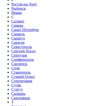
Ростов-на-Дону
Рыбинск
Рязань
С
Салават
Самара
Санкт-Петербург
Саранск
Сарапул
Саратов
Севастополь
Сергиев Посад
Серпухов
Симферополь
Смоленск
Сочи
Ставрополь
Старый Оскол
Стерлитамак
Судак
Сургут
Сызрань
Сыктывкар
Т