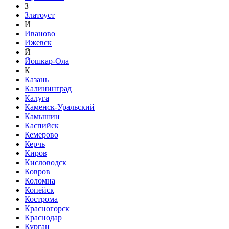
З
Златоуст
И
Иваново
Ижевск
Й
Йошкар-Ола
К
Казань
Калининград
Калуга
Каменск-Уральский
Камышин
Каспийск
Кемерово
Керчь
Киров
Кисловодск
Ковров
Коломна
Копейск
Кострома
Красногорск
Краснодар
Курган