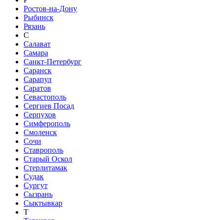
Ростов-на-Дону
Рыбинск
Рязань
С
Салават
Самара
Санкт-Петербург
Саранск
Сарапул
Саратов
Севастополь
Сергиев Посад
Серпухов
Симферополь
Смоленск
Сочи
Ставрополь
Старый Оскол
Стерлитамак
Судак
Сургут
Сызрань
Сыктывкар
Т