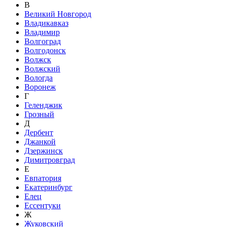
В
Великий Новгород
Владикавказ
Владимир
Волгоград
Волгодонск
Волжск
Волжский
Вологда
Воронеж
Г
Геленджик
Грозный
Д
Дербент
Джанкой
Дзержинск
Димитровград
Е
Евпатория
Екатеринбург
Елец
Ессентуки
Ж
Жуковский