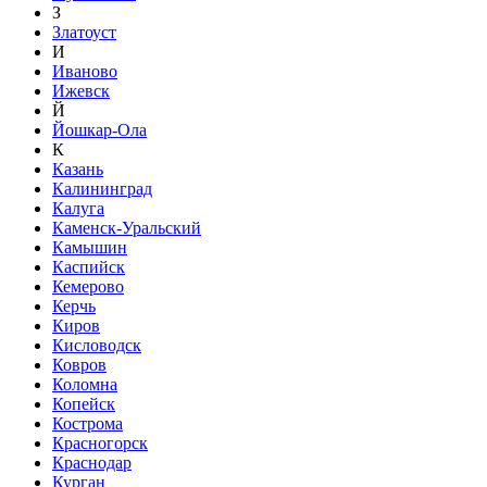
З
Златоуст
И
Иваново
Ижевск
Й
Йошкар-Ола
К
Казань
Калининград
Калуга
Каменск-Уральский
Камышин
Каспийск
Кемерово
Керчь
Киров
Кисловодск
Ковров
Коломна
Копейск
Кострома
Красногорск
Краснодар
Курган