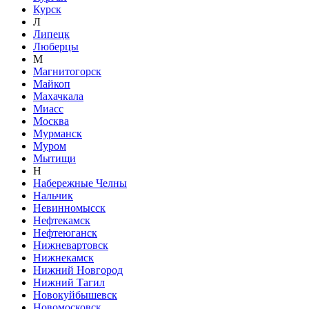
Курск
Л
Липецк
Люберцы
М
Магнитогорск
Майкоп
Махачкала
Миасс
Москва
Мурманск
Муром
Мытищи
Н
Набережные Челны
Нальчик
Невинномысск
Нефтекамск
Нефтеюганск
Нижневартовск
Нижнекамск
Нижний Новгород
Нижний Тагил
Новокуйбышевск
Новомосковск