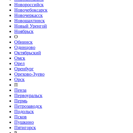
Новороссийск
Новочебоксарск
Новочеркасск
Новошахтинск
Новый Уренгой
Ноябрьск
О
Обнинск
Одинцово
Октябрьский
Омск
Орел
Оренбург
Орехово-Зуево
Орск
П
Пенза
Первоуральск
Пермь
Петрозаводск
Подольск
Псков
Пушкино
Пятигорск
Р