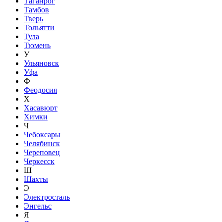
Таганрог
Тамбов
Тверь
Тольятти
Тула
Тюмень
У
Ульяновск
Уфа
Ф
Феодосия
Х
Хасавюрт
Химки
Ч
Чебоксары
Челябинск
Череповец
Черкесск
Ш
Шахты
Э
Электросталь
Энгельс
Я