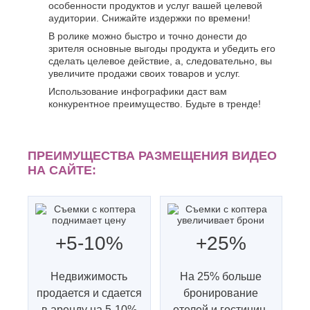
особенности продуктов и услуг вашей целевой
К
Стерлитамак
аудитории. Снижайте издержки по времени!
Судак
Казань
В ролике можно быстро и точно донести до
Сургут
Калининград
зрителя основные выгоды продукта и убедить его
Сызрань
Калуга
сделать целевое действие, а, следовательно, вы
Сыктывкар
Каменск-
увеличите продажи своих товаров и услуг.
Уральский
Т
Использование инфографики даст вам
Камышин
конкурентное преимущество. Будьте в тренде!
Таганрог
Каспийск
Тамбов
Кемерово
Тверь
Керчь
Тольятти
Киров
ПРЕИМУЩЕСТВА РАЗМЕЩЕНИЯ ВИДЕО
Тула
Кисловодск
НА САЙТЕ:
Тюмень
Ковров
Коломна
У
Копейск
Ульяновск
Кострома
Уфа
Красногорск
+5-10%
+25%
Краснодар
Ф
Курган
Феодосия
Недвижимость
На 25% больше
Курск
продается и сдается
Х
бронирование
Л
в аренду на 5-10%
отелей и гостиниц.