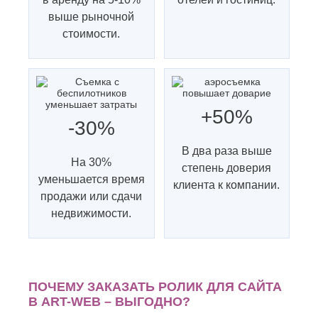
Хасавюрт
Липецк
выше рыночной
Химки
Люберцы
стоимости.
Ч
М
Чебоксары
Магнитогорск
Челябинск
Майкоп
Череповец
Махачкала
Черкесск
Миасс
+50%
Москва
Ш
-30%
Мурманск
Шахты
Муром
В два раза выше
На 30%
Мытищи
Э
степень доверия
уменьшается время
Н
клиента к компании.
Электросталь
продажи или сдачи
Энгельс
Набережные
недвижимости.
Челны
Я
Нальчик
Ялта
Невинномысск
Ярославль
Нефтекамск
ПОЧЕМУ ЗАКАЗАТЬ РОЛИК ДЛЯ САЙТА
В ART-WEB – ВЫГОДНО?