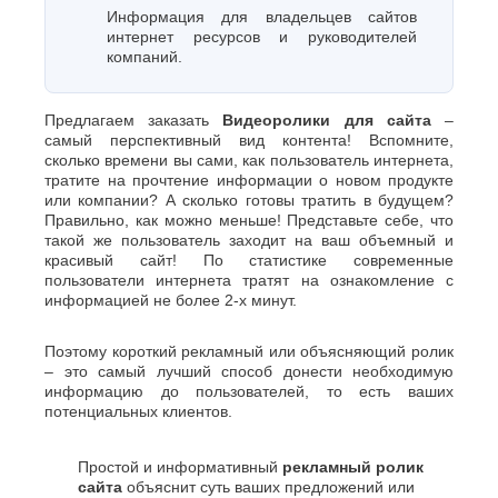
Джанкой
Ростов-
Информация для владельцев сайтов
Дзержинск
на-
интернет ресурсов и руководителей
Дону
Димитровград
компаний.
Рыбинск
Е
Рязань
Евпатория
С
Предлагаем заказать
Видеоролики для сайта
–
Екатеринбург
самый перспективный вид контента! Вспомните,
Салават
Елец
сколько времени вы сами, как пользователь интернета,
Самара
Ессентуки
тратите на прочтение информации о новом продукте
Санкт-
или компании? А сколько готовы тратить в будущем?
Ж
Петербург
Правильно, как можно меньше! Представьте себе, что
Саранск
такой же пользователь заходит на ваш объемный и
Жуковский
красивый сайт! По статистике современные
Сарапул
З
пользователи интернета тратят на ознакомление с
Саратов
информацией не более 2-х минут.
Севастополь
Златоуст
Сергиев
И
Посад
Поэтому короткий рекламный или объясняющий ролик
Серпухов
– это самый лучший способ донести необходимую
Иваново
Симферополь
информацию до пользователей, то есть ваших
Ижевск
потенциальных клиентов.
Смоленск
Й
Сочи
Ставрополь
Йошкар-
Простой и информативный
рекламный ролик
Старый
Ола
сайта
объяснит суть ваших предложений или
Оскол