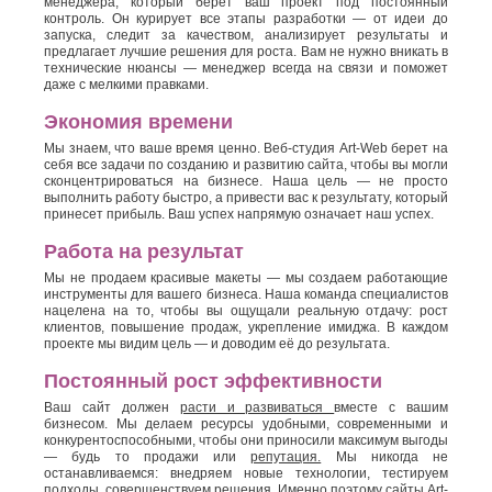
менеджера, который берет ваш проект под постоянный
контроль. Он курирует все этапы разработки — от идеи до
запуска, следит за качеством, анализирует результаты и
предлагает лучшие решения для роста. Вам не нужно вникать в
технические нюансы — менеджер всегда на связи и поможет
даже с мелкими правками.
Экономия времени
Мы знаем, что ваше время ценно. Веб-студия Art-Web берет на
себя все задачи по созданию и развитию сайта, чтобы вы могли
сконцентрироваться на бизнесе. Наша цель — не просто
выполнить работу быстро, а привести вас к результату, который
принесет прибыль. Ваш успех напрямую означает наш успех.
Работа на результат
Мы не продаем красивые макеты — мы создаем работающие
инструменты для вашего бизнеса. Наша команда специалистов
нацелена на то, чтобы вы ощущали реальную отдачу: рост
клиентов, повышение продаж, укрепление имиджа. В каждом
проекте мы видим цель — и доводим её до результата.
Постоянный рост эффективности
Ваш сайт должен
расти и развиваться
вместе с вашим
бизнесом. Мы делаем ресурсы удобными, современными и
конкурентоспособными, чтобы они приносили максимум выгоды
— будь то продажи или
репутация.
Мы никогда не
останавливаемся: внедряем новые технологии, тестируем
подходы, совершенствуем решения. Именно поэтому сайты Art-